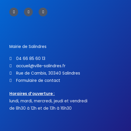
F
T
Y
a
w
o
c
i
u
e
t
t
b
t
u
o
e
b
o
r
e
k
-
f
Mairie de Salindres
04 66 85 60 13
accueil@ville-salindres.fr
Rue de Cambis, 30340 Salindres
Formulaire de contact
Horaires d’ouverture :
lundi, mardi, mercredi, jeudi et vendredi
de 8h30 à 12h et de 13h à 16h30