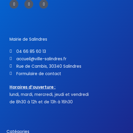
a
w
o
c
i
u
e
t
t
b
t
u
o
e
b
o
r
e
k
-
f
Mairie de Salindres
04 66 85 60 13
accueil@ville-salindres.fr
Rue de Cambis, 30340 Salindres
Formulaire de contact
Horaires d’ouverture :
lundi, mardi, mercredi, jeudi et vendredi
de 8h30 à 12h et de 13h à 16h30
Catégories