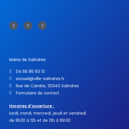
F
T
Y
a
w
o
c
i
u
e
t
t
b
t
u
o
e
b
o
r
e
k
-
f
Mairie de Salindres
04 66 85 60 13
accueil@ville-salindres.fr
Rue de Cambis, 30340 Salindres
Formulaire de contact
Horaires d’ouverture :
lundi, mardi, mercredi, jeudi et vendredi
de 8h30 à 12h et de 13h à 16h30