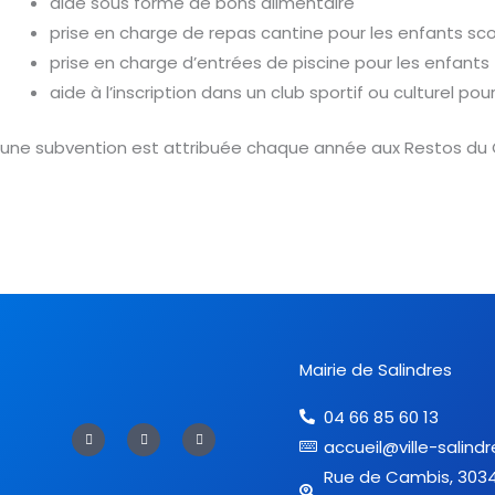
aide sous forme de bons alimentaire
prise en charge de repas cantine pour les enfants sc
prise en charge d’entrées de piscine pour les enfants
aide à l’inscription dans un club sportif ou culturel pou
une subvention est attribuée chaque année aux Restos du 
Mairie de Salindres
04 66 85 60 13
F
T
Y
a
w
o
accueil@ville-salindr
c
i
u
e
t
t
Rue de Cambis, 303
b
t
u
o
e
b