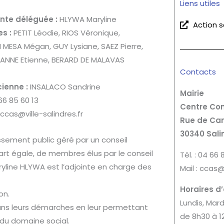
Liens utiles
nte déléguée :
HLYWA Maryline
Action s
s :
PETIT Léodie, RIOS Véronique,
MESA Mégan, GUY Lysiane, SAEZ Pierre,
NNE Etienne, BERARD DE MALAVAS
Contacts
ienne :
INSALACO Sandrine
Mairie
 66 85 60 13
Centre Co
 ccas@ville-salindres.fr
Rue de Ca
30340 Sali
sement public géré par un conseil
part égale, de membres élus par le conseil
Tél. : 04 66 
yline HLYWA est l’adjointe en charge des
Mail : ccas@
Horaires d
on.
Lundis, Mard
ans leurs démarches en leur permettant
de 8h30 à 1
 du domaine social.