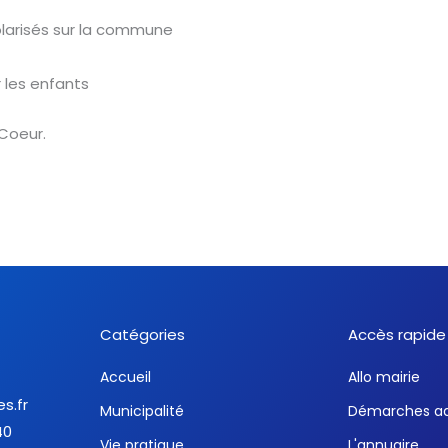
olarisés sur la commune
r les enfants
Coeur.
Catégories
Accès rapide
Accueil
Allo mairie
es.fr
Municipalité
Démarches ad
40
Vie pratique
L'annuaire