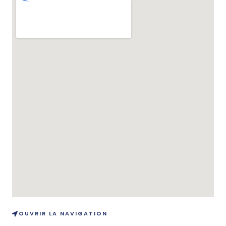
g
e
OUVRIR LA NAVIGATION