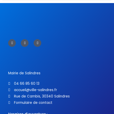
F
T
Y
a
w
o
c
i
u
e
t
t
b
t
u
o
e
b
o
r
e
k
-
f
Mairie de Salindres
04 66 85 60 13
accueil@ville-salindres.fr
Rue de Cambis, 30340 Salindres
Formulaire de contact