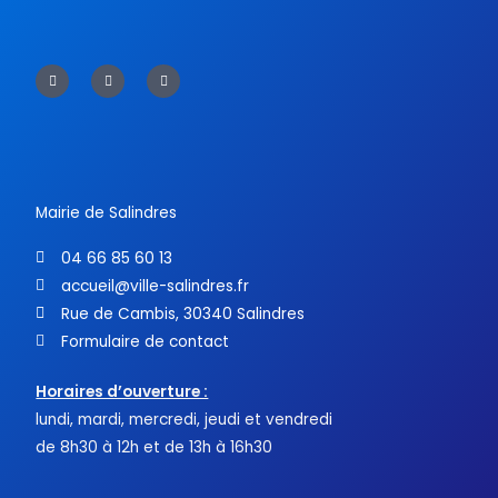
F
T
Y
a
w
o
c
i
u
e
t
t
b
t
u
o
e
b
o
r
e
k
-
f
Mairie de Salindres
04 66 85 60 13
accueil@ville-salindres.fr
Rue de Cambis, 30340 Salindres
Formulaire de contact
Horaires d’ouverture :
lundi, mardi, mercredi, jeudi et vendredi
de 8h30 à 12h et de 13h à 16h30