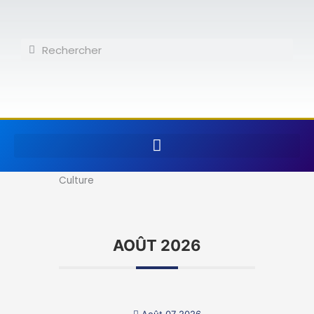
Aller
au
contenu
Rechercher
Rechercher
Culture
AOÛT 2026