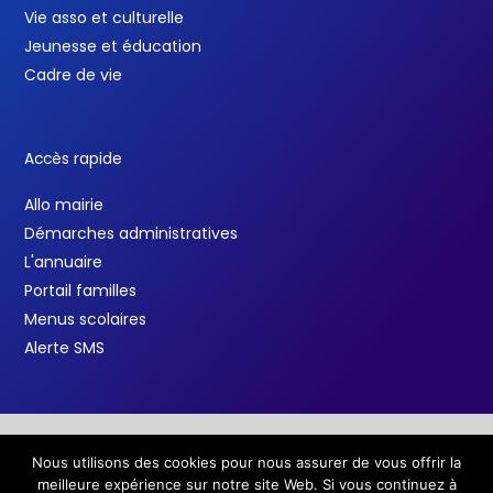
Vie asso et culturelle
Jeunesse et éducation
Cadre de vie
Accès rapide
Allo mairie
Démarches administratives
L'annuaire
Portail familles
Menus scolaires
Alerte SMS
Nous utilisons des cookies pour nous assurer de vous offrir la
Copyright © 2026 Ville de Salindres /
Mentions légales
meilleure expérience sur notre site Web. Si vous continuez à
F
T
Y