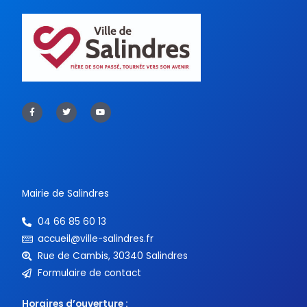
F
T
Y
a
w
o
c
i
u
e
t
t
b
t
u
o
e
b
o
r
e
k
-
f
Mairie de Salindres
04 66 85 60 13
accueil@ville-salindres.fr
Rue de Cambis, 30340 Salindres
Formulaire de contact
Horaires d’ouverture :