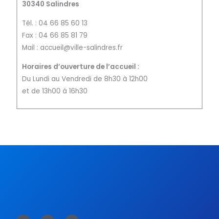
30340 Salindres
Tél. : 04 66 85 60 13
Fax : 04 66 85 81 79
Mail : accueil@ville-salindres.fr
Horaires d’ouverture de l’accueil :
Du Lundi au Vendredi de 8h30 à 12h00
et de 13h00 à 16h30
F
T
Y
a
w
o