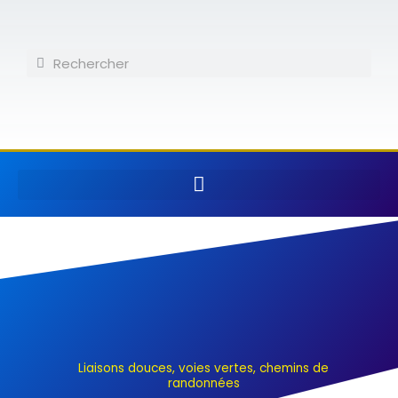
Aller
au
contenu
Rechercher
Rechercher
Liaisons douces, voies vertes, chemins de
randonnées