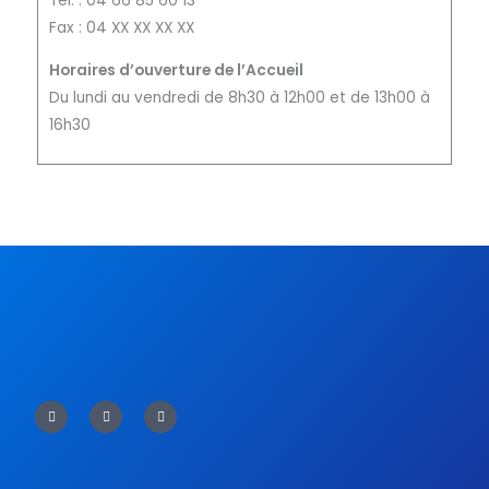
Tél. : 04 66 85 60 13
Fax : 04 XX XX XX XX
Horaires d’ouverture de l’Accueil
Du lundi au vendredi de 8h30 à 12h00 et de 13h00 à
16h30
F
T
Y
a
w
o
c
i
u
e
t
t
b
t
u
o
e
b
o
r
e
k