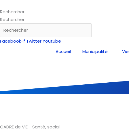
Aller
au
Rechercher
contenu
Rechercher
Facebook-f
Twitter
Youtube
Accueil
Municipalité
Vie
SANTÉ, SOCIAL
Social, aide à la personne, humanitaire
CADRE de VIE - Santé, social