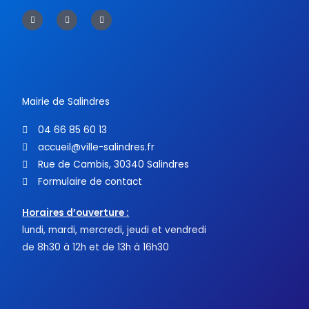
F
T
Y
a
w
o
c
i
u
e
t
t
b
t
u
o
e
b
o
r
e
k
-
f
Mairie de Salindres
04 66 85 60 13
accueil@ville-salindres.fr
Rue de Cambis, 30340 Salindres
Formulaire de contact
Horaires d’ouverture :
lundi, mardi, mercredi, jeudi et vendredi
de 8h30 à 12h et de 13h à 16h30