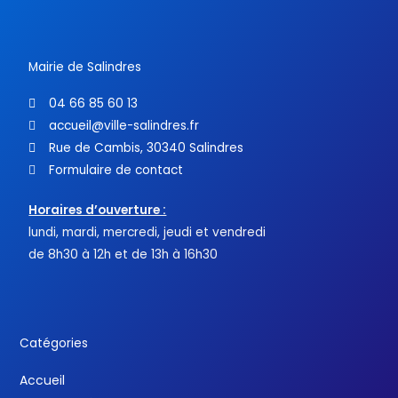
o
r
e
k
-
f
Mairie de Salindres
04 66 85 60 13
accueil@ville-salindres.fr
Rue de Cambis, 30340 Salindres
Formulaire de contact
Horaires d’ouverture :
lundi, mardi, mercredi, jeudi et vendredi
de 8h30 à 12h et de 13h à 16h30
Catégories
Accueil