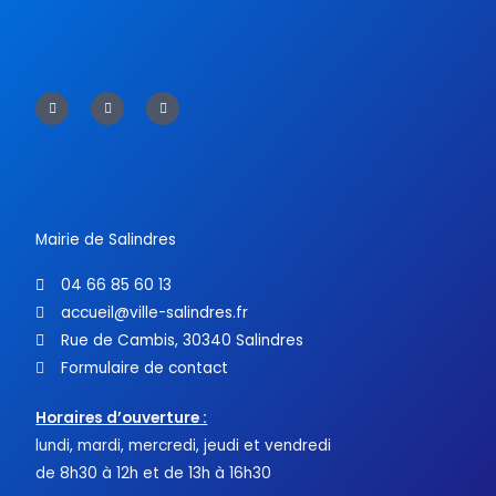
F
T
Y
a
w
o
c
i
u
e
t
t
b
t
u
o
e
b
o
r
e
k
-
f
Mairie de Salindres
04 66 85 60 13
accueil@ville-salindres.fr
Rue de Cambis, 30340 Salindres
Formulaire de contact
Horaires d’ouverture :
lundi, mardi, mercredi, jeudi et vendredi
de 8h30 à 12h et de 13h à 16h30