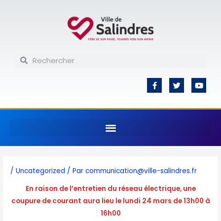
Aller
au
contenu
Rechercher
Rechercher
F
T
Y
a
w
o
c
i
u
e
t
t
b
t
u
o
e
b
o
r
e
k
-
f
/
Uncategorized
/ Par
communication@ville-salindres.fr
En raison de l’entretien du réseau électrique, une
coupure de courant aura lieu le lundi 24 mars de 13h00 à
16h00