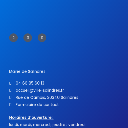
F
T
Y
a
w
o
c
i
u
e
t
t
b
t
u
o
e
b
o
r
e
k
-
f
Mairie de Salindres
04 66 85 60 13
accueil@ville-salindres.fr
Rue de Cambis, 30340 Salindres
Formulaire de contact
Horaires d’ouverture :
lundi, mardi, mercredi, jeudi et vendredi