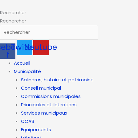
Aller
au
Rechercher
contenu
Rechercher
cebook-
Twitter
Youtube
f
Accueil
Municipalité
Salindres, histoire et patrimoine
Conseil municipal
Commissions municipales
Principales délibérations
Services municipaux
CCAS
Equipements
Mécénat