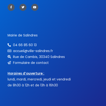
F
T
Y
a
w
o
c
i
u
e
t
t
b
t
u
o
e
b
o
r
e
k
-
f
Mairie de Salindres
04 66 85 60 13
accueil@ville-salindres.fr
Rue de Cambis, 30340 Salindres
Formulaire de contact
Horaires d’ouverture :
lundi, mardi, mercredi, jeudi et vendredi
de 8h30 à 12h et de 13h à 16h30