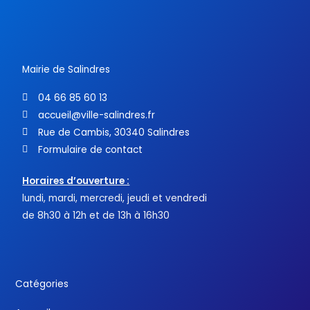
b
t
u
o
e
b
o
r
e
k
-
f
Mairie de Salindres
04 66 85 60 13
accueil@ville-salindres.fr
Rue de Cambis, 30340 Salindres
Formulaire de contact
Horaires d’ouverture :
lundi, mardi, mercredi, jeudi et vendredi
de 8h30 à 12h et de 13h à 16h30
Catégories