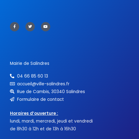
F
T
Y
a
w
o
c
i
u
e
t
t
b
t
u
o
e
b
o
r
e
k
-
f
Mairie de Salindres
04 66 85 60 13
accueil@ville-salindres.fr
Rue de Cambis, 30340 Salindres
Formulaire de contact
Horaires d’ouverture :
lundi, mardi, mercredi, jeudi et vendredi
de 8h30 à 12h et de 13h à 16h30