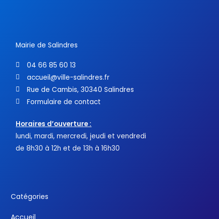
b
t
u
o
e
b
o
r
e
k
-
f
Mairie de Salindres
04 66 85 60 13
accueil@ville-salindres.fr
Rue de Cambis, 30340 Salindres
Formulaire de contact
Horaires d’ouverture :
lundi, mardi, mercredi, jeudi et vendredi
de 8h30 à 12h et de 13h à 16h30
Catégories
Accueil