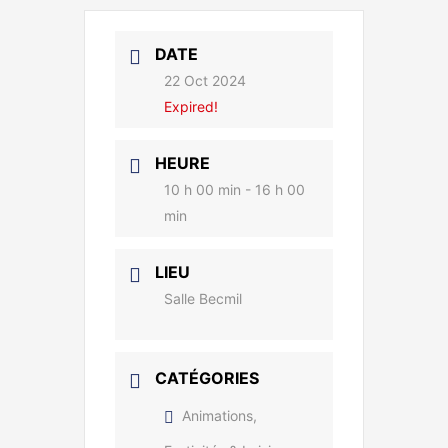
DATE
22 Oct 2024
Expired!
HEURE
10 h 00 min - 16 h 00
min
LIEU
Salle Becmil
CATÉGORIES
Animations,