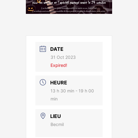
DATE
31 Oct 2023
Expired!
HEURE
13 h 30 min - 19 h 00
min
LIEU
Becmil