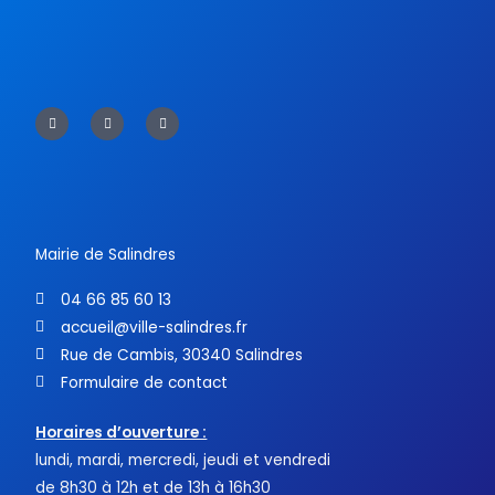
F
T
Y
a
w
o
c
i
u
e
t
t
b
t
u
o
e
b
o
r
e
k
-
f
Mairie de Salindres
04 66 85 60 13
accueil@ville-salindres.fr
Rue de Cambis, 30340 Salindres
Formulaire de contact
Horaires d’ouverture :
lundi, mardi, mercredi, jeudi et vendredi
de 8h30 à 12h et de 13h à 16h30