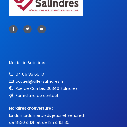
F
T
Y
a
w
o
c
i
u
e
t
t
b
t
u
o
e
b
o
r
e
k
-
f
Mairie de Salindres
04 66 85 60 13
accueil@ville-salindres.fr
Rue de Cambis, 30340 Salindres
Formulaire de contact
Horaires d’ouverture :
lundi, mardi, mercredi, jeudi et vendredi
de 8h30 à 12h et de 13h à 16h30