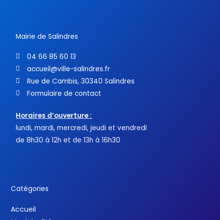
o
r
e
k
-
f
Mairie de Salindres
04 66 85 60 13
accueil@ville-salindres.fr
Rue de Cambis, 30340 Salindres
Formulaire de contact
Horaires d’ouverture :
lundi, mardi, mercredi, jeudi et vendredi
de 8h30 à 12h et de 13h à 16h30
Catégories
Accueil