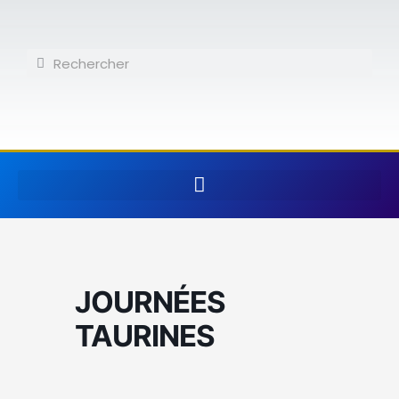
Aller
au
contenu
Rechercher
Rechercher
JOURNÉES
TAURINES