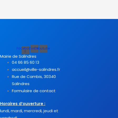
Facebook-
Twitter
Youtube
f
Mairie de Salindres
04 66 85 60 13
accueil@ville-salindres.fr
Rue de Cambis, 30340
Salindres
Formulaire de contact
Horaires d’ouverture :
lundi, mardi, mercredi, jeudi et
vendredi