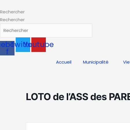
Aller
au
Rechercher
contenu
Rechercher
cebook-
Twitter
Youtube
f
Accueil
Municipalité
Vie
LOTO de l’ASS des PA