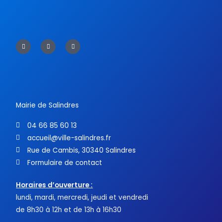
F
T
Y
a
w
o
c
i
u
e
t
t
b
t
u
o
e
b
o
r
e
k
-
f
Mairie de Salindres
04 66 85 60 13
accueil@ville-salindres.fr
Rue de Cambis, 30340 Salindres
Formulaire de contact
Horaires d’ouverture :
lundi, mardi, mercredi, jeudi et vendredi
de 8h30 à 12h et de 13h à 16h30