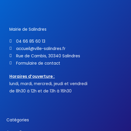
b
t
u
o
e
b
o
r
e
k
-
f
Mairie de Salindres
04 66 85 60 13
accueil@ville-salindres.fr
Rue de Cambis, 30340 Salindres
Formulaire de contact
Horaires d’ouverture :
lundi, mardi, mercredi, jeudi et vendredi
de 8h30 à 12h et de 13h à 16h30
Catégories