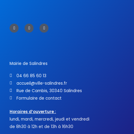
F
T
Y
a
w
o
c
i
u
e
t
t
b
t
u
o
e
b
o
r
e
k
-
f
Mairie de Salindres
04 66 85 60 13
accueil@ville-salindres.fr
Rue de Cambis, 30340 Salindres
Formulaire de contact
Horaires d’ouverture :
lundi, mardi, mercredi, jeudi et vendredi
de 8h30 à 12h et de 13h à 16h30