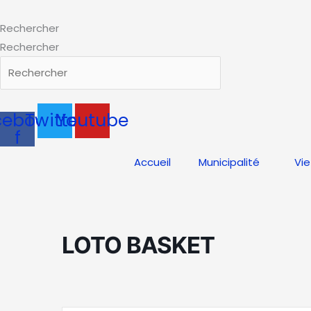
Aller
au
Rechercher
contenu
Rechercher
cebook-
Twitter
Youtube
f
Accueil
Municipalité
Vie
LOTO BASKET