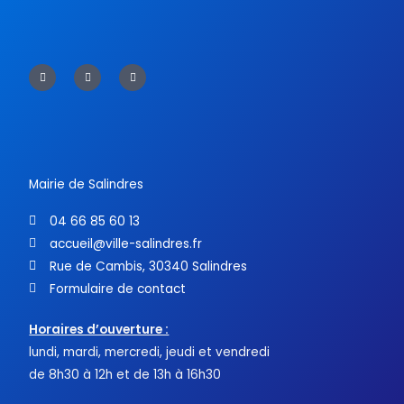
F
T
Y
a
w
o
c
i
u
e
t
t
b
t
u
o
e
b
o
r
e
k
-
f
Mairie de Salindres
04 66 85 60 13
accueil@ville-salindres.fr
Rue de Cambis, 30340 Salindres
Formulaire de contact
Horaires d’ouverture :
lundi, mardi, mercredi, jeudi et vendredi
de 8h30 à 12h et de 13h à 16h30