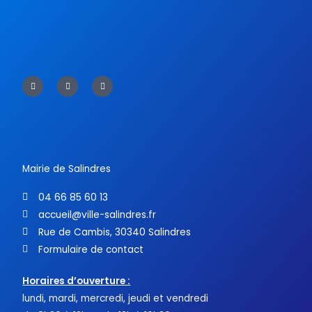
F
T
Y
a
w
o
c
i
u
e
t
t
b
t
u
o
e
b
o
r
e
k
-
f
Mairie de Salindres
04 66 85 60 13
accueil@ville-salindres.fr
Rue de Cambis, 30340 Salindres
Formulaire de contact
Horaires d’ouverture :
lundi, mardi, mercredi, jeudi et vendredi