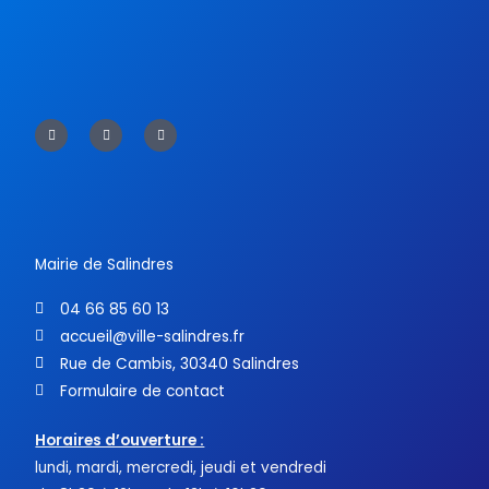
F
T
Y
a
w
o
c
i
u
e
t
t
b
t
u
o
e
b
o
r
e
k
-
f
Mairie de Salindres
04 66 85 60 13
accueil@ville-salindres.fr
Rue de Cambis, 30340 Salindres
Formulaire de contact
Horaires d’ouverture :
lundi, mardi, mercredi, jeudi et vendredi