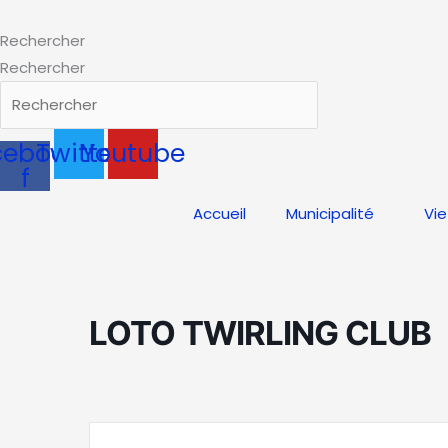
Aller
au
Rechercher
contenu
Rechercher
cebook-
Twitter
Youtube
f
Accueil
Municipalité
Vie
LOTO TWIRLING CLUB