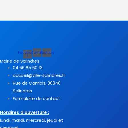
Facebook-
Twitter
Youtube
f
Mairie de Salindres
04 66 85 60 13
accueil@ville-salindres.fr
Rue de Cambis, 30340
Salindres
Formulaire de contact
Horaires d’ouverture :
lundi, mardi, mercredi, jeudi et
vendredi