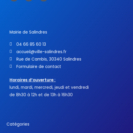
e
t
t
b
t
u
o
e
b
o
r
e
k
-
f
Mairie de Salindres
04 66 85 60 13
accueil@ville-salindres.fr
Rue de Cambis, 30340 Salindres
Formulaire de contact
Horaires d’ouverture :
lundi, mardi, mercredi, jeudi et vendredi
de 8h30 à 12h et de 13h à 16h30
Catégories