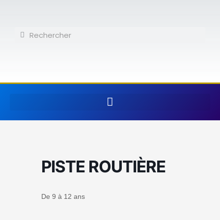
Aller
au
contenu
Rechercher
Rechercher
PISTE ROUTIÈRE
De 9 à 12 ans