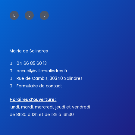
F
T
Y
a
w
o
c
i
u
e
t
t
b
t
u
o
e
b
o
r
e
k
-
f
Mairie de Salindres
04 66 85 60 13
accueil@ville-salindres.fr
Rue de Cambis, 30340 Salindres
Formulaire de contact
Horaires d’ouverture :
lundi, mardi, mercredi, jeudi et vendredi
de 8h30 à 12h et de 13h à 16h30