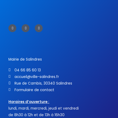
F
T
Y
a
w
o
c
i
u
e
t
t
b
t
u
o
e
b
o
r
e
k
-
f
Mairie de Salindres
04 66 85 60 13
accueil@ville-salindres.fr
Rue de Cambis, 30340 Salindres
Formulaire de contact
Horaires d’ouverture :
lundi, mardi, mercredi, jeudi et vendredi
de 8h30 à 12h et de 13h à 16h30