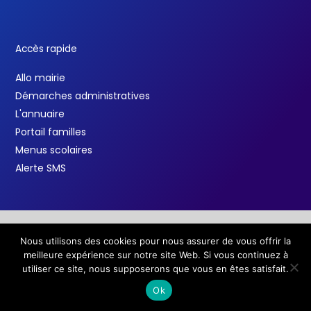
Accès rapide
Allo mairie
Démarches administratives
L'annuaire
Portail familles
Menus scolaires
Alerte SMS
Nous utilisons des cookies pour nous assurer de vous offrir la
Copyright © 2026 Ville de Salindres /
Mentions légales
meilleure expérience sur notre site Web. Si vous continuez à
F
T
Y
a
w
o
utiliser ce site, nous supposerons que vous en êtes satisfait.
c
i
u
e
t
t
Ok
b
t
u
o
e
b
o
r
e