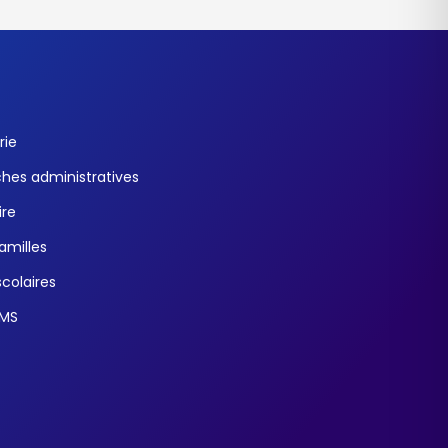
rie
es administratives
ire
familles
colaires
SMS