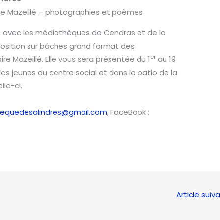
ire Mazeillé – photographies et poèmes
e avec les médiathèques de Cendras et de la
sition sur bâches grand format des
er
e Mazeillé. Elle vous sera présentée du 1
au 19
 des jeunes du centre social et dans le patio de la
le-ci.
equedesalindres@gmail.com
, FaceBook :
Article suiv