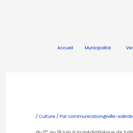
Aller
au
contenu
Accueil
Municipalité
Vie
/
Culture
/ Par
communication@ville-salindre
er
du 1
au 19 juin à la médiathèque de Sal