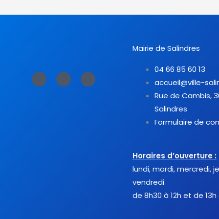
Mairie de Salindres
04 66 85 60 13
F
T
Y
a
w
o
accueil@ville-sali
c
i
u
e
t
t
Rue de Cambis, 
b
t
u
o
e
b
Salindres
o
r
e
k
-
Formulaire de co
f
Horaires d’ouverture :
lundi, mardi, mercredi, j
vendredi
de 8h30 à 12h et de 13h