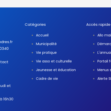
Catégories
Accès rapide
Accueil
Allo mai
ndres.fr
Municipalité
Démarch
30340
Vie pratique
L'annua
Vie asso et culturelle
Portail 
ntact
Jeunesse et éducation
Menus s
Cadre de vie
Alerte 
eudi et
 à 16h30