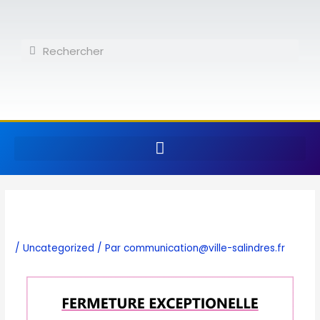
Aller
au
contenu
Rechercher
Rechercher
/
Uncategorized
/ Par
communication@ville-salindres.fr