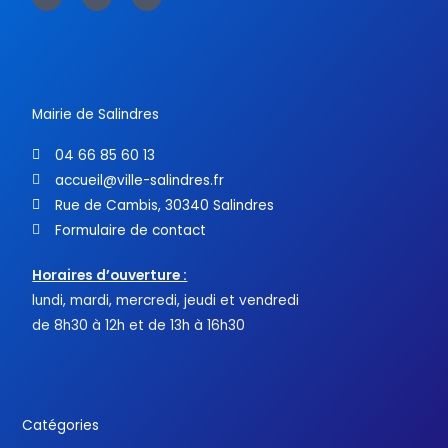
e
t
t
b
t
u
o
e
b
o
r
e
k
-
f
Mairie de Salindres
04 66 85 60 13
accueil@ville-salindres.fr
Rue de Cambis, 30340 Salindres
Formulaire de contact
Horaires d’ouverture :
lundi, mardi, mercredi, jeudi et vendredi
de 8h30 à 12h et de 13h à 16h30
Catégories