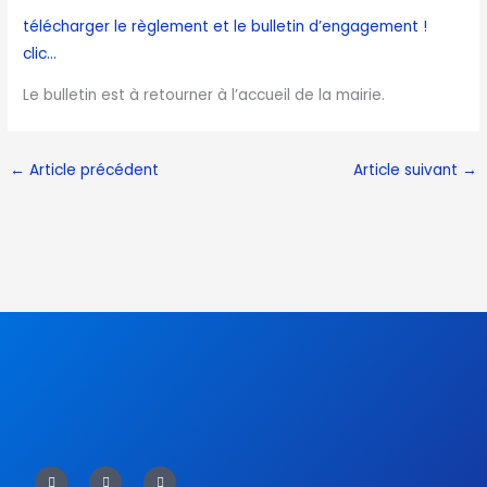
télécharger le règlement et le bulletin d’engagement !
clic…
Le bulletin est à retourner à l’accueil de la mairie.
←
Article précédent
Article suivant
→
F
T
Y
a
w
o
c
i
u