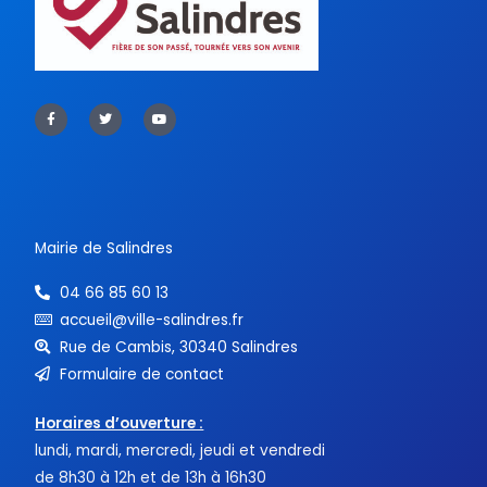
F
T
Y
a
w
o
c
i
u
e
t
t
b
t
u
o
e
b
o
r
e
k
-
f
Mairie de Salindres
04 66 85 60 13
accueil@ville-salindres.fr
Rue de Cambis, 30340 Salindres
Formulaire de contact
Horaires d’ouverture :
lundi, mardi, mercredi, jeudi et vendredi
de 8h30 à 12h et de 13h à 16h30