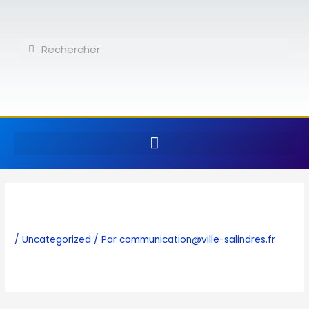
Aller
au
contenu
Rechercher
Rechercher
/
Uncategorized
/ Par
communication@ville-salindres.fr