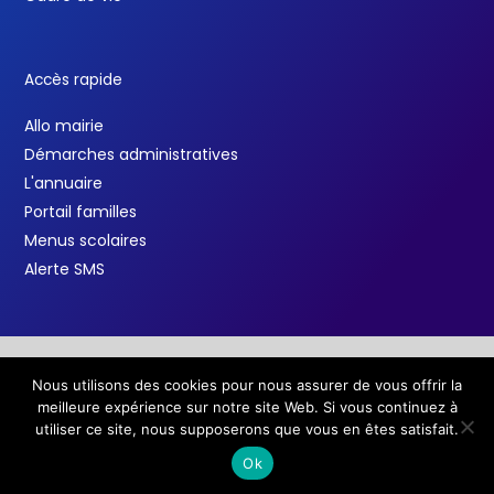
Accès rapide
Allo mairie
Démarches administratives
L'annuaire
Portail familles
Menus scolaires
Alerte SMS
Nous utilisons des cookies pour nous assurer de vous offrir la
Copyright © 2026 Ville de Salindres /
Mentions légales
meilleure expérience sur notre site Web. Si vous continuez à
F
T
Y
a
w
o
utiliser ce site, nous supposerons que vous en êtes satisfait.
c
i
u
e
t
t
Ok
b
t
u
o
e
b
o
r
e