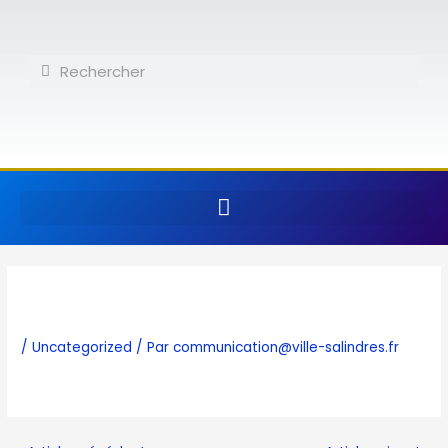
Aller
au
contenu
Rechercher
Rechercher
/
Uncategorized
/ Par
communication@ville-salindres.fr