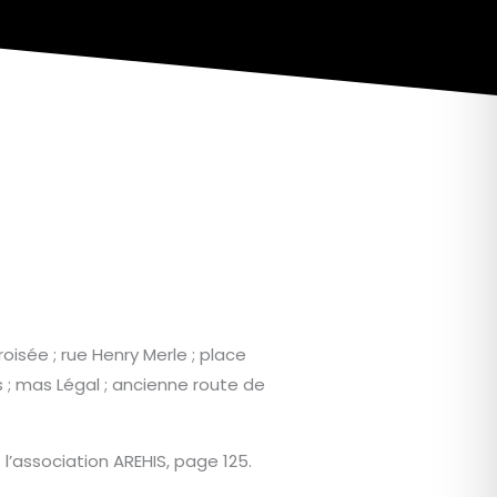
isée ; rue Henry Merle ; place
s ; mas Légal ; ancienne route de
l’association AREHIS, page 125.