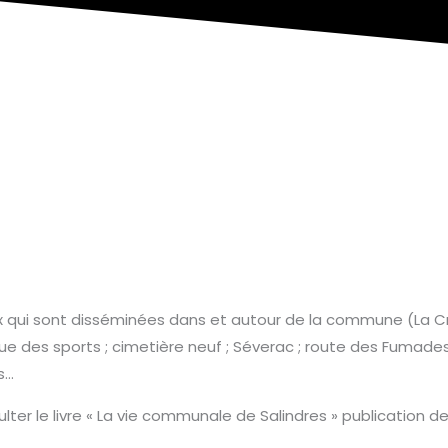
ix qui sont disséminées dans et autour de la commune (La Cro
enue des sports ; cimetière neuf ; Séverac ; route des Fumade
s…
r le livre « La vie communale de Salindres » publication de 