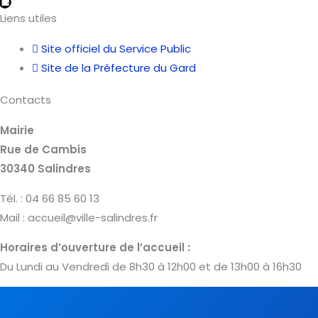
10
12
4
4
6
7
8
9
2
3
5
11
1
Liens utiles
Site officiel du Service Public
Site de la Préfecture du Gard
Contacts
Mairie
Rue de Cambis
30340 Salindres
Tél. : 04 66 85 60 13
Mail : accueil@ville-salindres.fr
Horaires d’ouverture de l’accueil :
Du Lundi au Vendredi de 8h30 à 12h00 et de 13h00 à 16h30