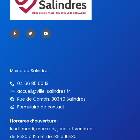
F
T
Y
a
w
o
c
i
u
e
t
t
b
t
u
o
e
b
o
r
e
k
-
f
Mairie de Salindres
04 66 85 60 13
accueil@ville-salindres.fr
Rue de Cambis, 30340 Salindres
Formulaire de contact
Horaires d’ouverture :
lundi, mardi, mercredi, jeudi et vendredi
de 8h30 à 12h et de 13h à 16h30