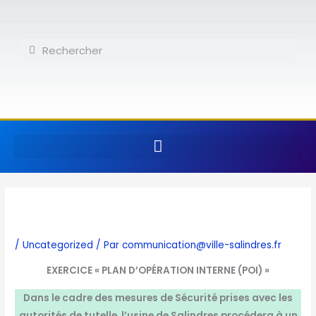
Aller
au
contenu
Rechercher
Rechercher
/
Uncategorized
/ Par
communication@ville-salindres.fr
EXERCICE « PLAN D’OPÉRATION INTERNE (POI) »
Dans le cadre des mesures de Sécurité prises avec les
autorités de tutelle, l’usine de Salindres procédera à un