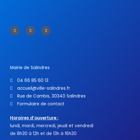
F
T
Y
a
w
o
c
i
u
e
t
t
b
t
u
o
e
b
o
r
e
k
-
f
Mairie de Salindres
04 66 85 60 13
accueil@ville-salindres.fr
Rue de Cambis, 30340 Salindres
Formulaire de contact
Horaires d’ouverture :
lundi, mardi, mercredi, jeudi et vendredi
de 8h30 à 12h et de 13h à 16h30