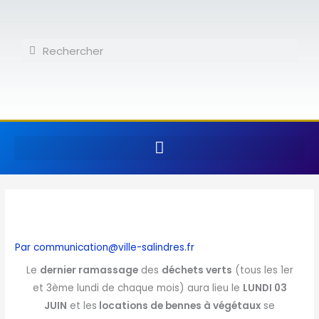
Aller
au
contenu
Rechercher
Rechercher
Par
communication@ville-salindres.fr
Le
dernier ramassage
des
déchets verts
(tous les 1er
et 3ème lundi de chaque mois) aura lieu le
LUNDI 03
JUIN
et les
locations de bennes à végétaux
se