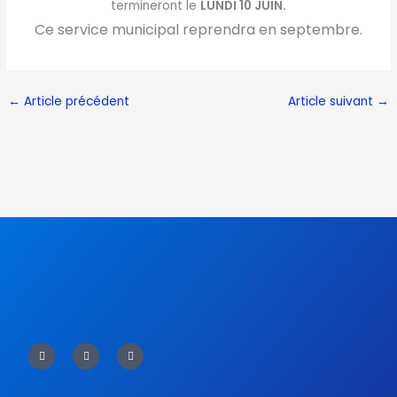
termineront le
LUNDI 10 JUIN.
Ce service municipal reprendra en septembre.
←
Article précédent
Article suivant
→
F
T
Y
a
w
o
c
i
u
e
t
t
b
t
u
o
e
b