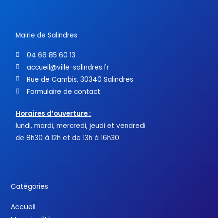
o
r
e
k
-
f
Mairie de Salindres
04 66 85 60 13
accueil@ville-salindres.fr
Rue de Cambis, 30340 Salindres
Formulaire de contact
Horaires d’ouverture :
lundi, mardi, mercredi, jeudi et vendredi
de 8h30 à 12h et de 13h à 16h30
Catégories
Accueil