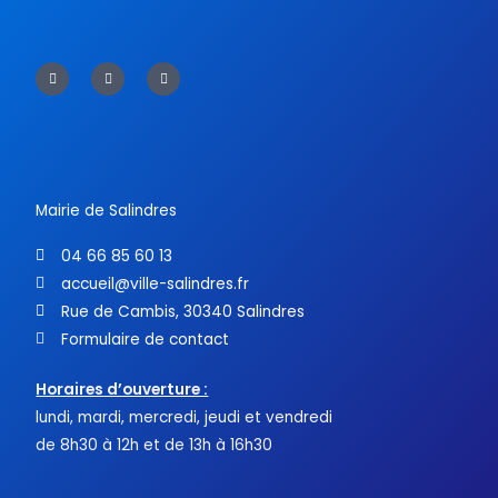
F
T
Y
a
w
o
c
i
u
e
t
t
b
t
u
o
e
b
o
r
e
k
-
f
Mairie de Salindres
04 66 85 60 13
accueil@ville-salindres.fr
Rue de Cambis, 30340 Salindres
Formulaire de contact
Horaires d’ouverture :
lundi, mardi, mercredi, jeudi et vendredi
de 8h30 à 12h et de 13h à 16h30